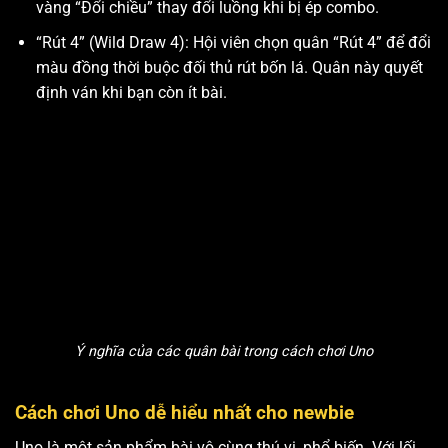
vàng “Đổi chiều” thay đổi luồng khi bị ép combo.
“Rút 4” (Wild Draw 4): Hội viên chọn quân “Rút 4” để đổi
màu đồng thời buộc đối thủ rút bốn lá. Quân này quyết
định ván khi bạn còn ít bài.
Ý nghĩa của các quân bài trong cách chơi Uno
Cách chơi Uno dễ hiểu nhất cho newbie
Uno là một sản phẩm bài vô cùng thú vị, phổ biến. Với lối