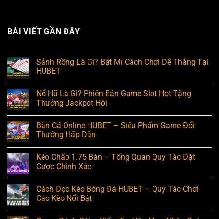
BÀI VIẾT GẦN ĐÂY
Sảnh Rồng Là Gì? Bật Mí Cách Chơi Dễ Thắng Tại
HUBET
Nổ Hũ Là Gì? Phiên Bản Game Slot Hot Tặng
Thưởng Jackpot Hời
Bắn Cá Online HUBET – Siêu Phẩm Game Đổi
Thưởng Hấp Dẫn
Kèo Chấp 1.75 Bàn – Tổng Quan Quy Tắc Đặt
Cược Chính Xác
Cách Đọc Kèo Bóng Đá HUBET – Quy Tắc Chơi
Các Kèo Nổi Bật