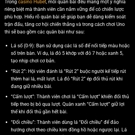
Trong
casino Hubet
, mỗi quân bài đều mang một ý nghĩa
riêng biệt mà thành viên cần nắm vững để có chiến lược
phù hợp. Hiểu rõ quân bài sẽ giúp bạn dễ dàng kiểm soát
trận đấu, tăng cơ hội chiến thắng và trong cách chơi Uno
thì sẽ bao gồm các quân bài như sau:
Lá số (0-9): Bạn sử dụng các lá số để nối tiếp màu hoặc
số trên bàn. Ví dụ, lá đỏ 5 khớp với đỏ 7 hoặc xanh 5,
tạo nhịp chơi cơ bản.
“Rút 2”: Hội viên đánh lá “Rút 2” buộc người kế tiếp rút
thêm hai lá, mất lượt. Lá đỏ “Rút 2” ép đối thủ rút khi
đang giữ nhiều bài.
“Cấm lượt”: Thành viên chơi lá “Cấm lượt” khiến đối thủ
tiếp theo bị bỏ qua lượt. Quân xanh “Cấm lượt” giữ lợi
thế khi đối thủ gần hết bài.
“Đổi chiều”: Thành viên dùng lá “Đổi chiều” để đảo
hướng chơi theo chiều kim đồng hồ hoặc ngược lại. Lá