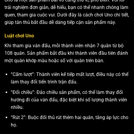
trải nghiệm đơn giản, dễ hiểu, bạn có thể nhanh chóng làm
quen, tham gia cuộc vui. Dưới đây là cách chơi Uno chi tiết,
giúp tân thủ bắt đầu dễ dàng tiếp cận sản phẩm này.
Luật chơi Uno
Khi tham gia ván đấu, mỗi thành viên nhận 7 quân từ bộ
108 quân. Sản phẩm bắt đầu khi thành viên đầu tiên đánh
một quân khớp màu hoặc số với quân trên bàn.
“Cấm lượt”: Thành viên kế tiếp mất lượt, điều này có thể
làm thay đổi tiến trình trận đấu.
“Đổi chiều”: Đảo chiều sản phẩm, có thể làm thay đổi
hướng đi của ván đấu, đặc biệt khi số lượng thành viên
nhiều.
“Rút 2”: Buộc đối thủ rút thêm hai quân, tăng áp lực cho
họ.