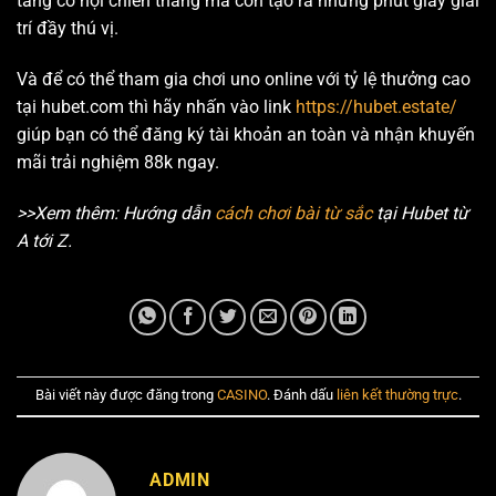
tăng cơ hội chiến thắng mà còn tạo ra những phút giây giải
trí đầy thú vị.
Và để có thể tham gia chơi uno online với tỷ lệ thưởng cao
tại hubet.com thì hãy nhấn vào link
https://hubet.estate/
giúp bạn có thể đăng ký tài khoản an toàn và nhận khuyến
mãi trải nghiệm 88k ngay.
>>Xem thêm: Hướng dẫn
cách chơi bài từ sắc
tại Hubet từ
A tới Z.
Bài viết này được đăng trong
CASINO
. Đánh dấu
liên kết thường trực
.
ADMIN