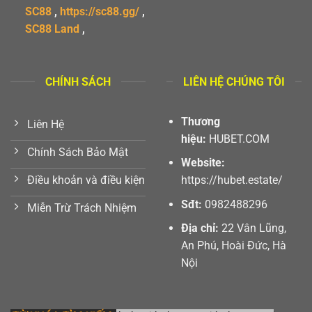
SC88
,
https://sc88.gg/
,
SC88 Land
,
CHÍNH SÁCH
LIÊN HỆ CHÚNG TÔI
Thương
Liên Hệ
hiệu:
HUBET.COM
Chính Sách Bảo Mật
Website:
https://hubet.estate/
Điều khoản và điều kiện
Sđt:
0982488296
Miễn Trừ Trách Nhiệm
Địa chỉ:
22 Vân Lũng,
An Phú, Hoài Đức, Hà
Nội