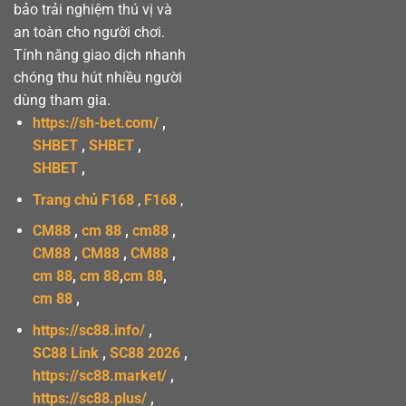
bảo trải nghiệm thú vị và
an toàn cho người chơi.
Tính năng giao dịch nhanh
chóng thu hút nhiều người
dùng tham gia.
https://sh-bet.com/
,
SHBET
,
SHBET
,
SHBET
,
Trang chủ F168
,
F168
,
CM88
,
cm 88
,
cm88
,
CM88
,
CM88
,
CM88
,
cm 88
,
cm 88
,
cm 88
,
cm 88
,
https://sc88.info/
,
SC88 Link
,
SC88 2026
,
https://sc88.market/
,
https://sc88.plus/
,